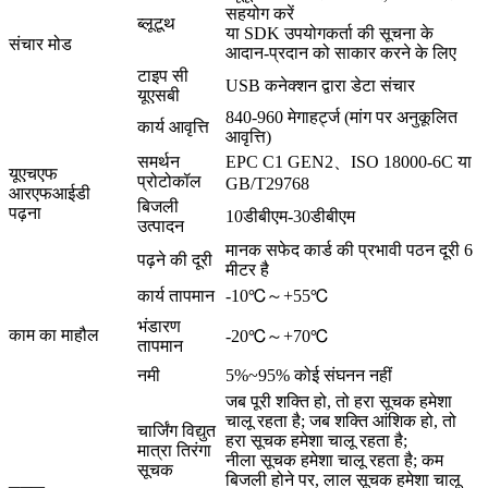
सहयोग करें
ब्लूटूथ
या SDK उपयोगकर्ता की सूचना के
संचार मोड
आदान-प्रदान को साकार करने के लिए
टाइप सी
USB कनेक्शन द्वारा डेटा संचार
यूएसबी
840-960 मेगाहर्ट्ज (मांग पर अनुकूलित
कार्य आवृत्ति
आवृत्ति)
समर्थन
EPC C1 GEN2、ISO 18000-6C या
यूएचएफ
प्रोटोकॉल
GB/T29768
आरएफआईडी
बिजली
पढ़ना
10डीबीएम-30डीबीएम
उत्पादन
मानक सफेद कार्ड की प्रभावी पठन दूरी 6
पढ़ने की दूरी
मीटर है
कार्य तापमान
-10℃～+55℃
भंडारण
काम का माहौल
-20℃～+70℃
तापमान
नमी
5%~95% कोई संघनन नहीं
जब पूरी शक्ति हो, तो हरा सूचक हमेशा
चालू रहता है; जब शक्ति आंशिक हो, तो
चार्जिंग विद्युत
हरा सूचक हमेशा चालू रहता है;
मात्रा तिरंगा
नीला सूचक हमेशा चालू रहता है; कम
सूचक
बिजली होने पर, लाल सूचक हमेशा चालू