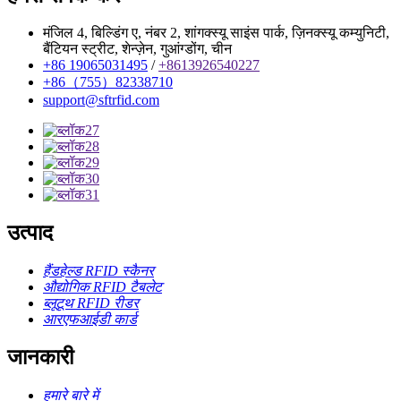
मंजिल 4, बिल्डिंग ए, नंबर 2, शांगक्स्यू साइंस पार्क, ज़िनक्स्यू कम्युनिटी,
बैंटियन स्ट्रीट, शेन्ज़ेन, गुआंग्डोंग, चीन
+86 19065031495
/
+8613926540227
+86（755）82338710
support@sftrfid.com
उत्पाद
हैंडहेल्ड RFID स्कैनर
औद्योगिक RFID टैबलेट
ब्लूटूथ RFID रीडर
आरएफआईडी कार्ड
जानकारी
हमारे बारे में