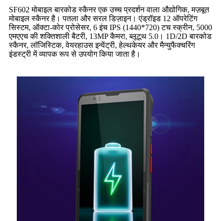
SF602 मोबाइल बारकोड स्कैनर एक उच्च प्रदर्शन वाला औद्योगिक, मज़बूत
मोबाइल स्कैनर है। पतला और सरल डिज़ाइन। एंड्रॉइड 12 ऑपरेटिंग
सिस्टम, ऑक्टा-कोर प्रोसेसर, 6 इंच IPS (1440*720) टच स्क्रीन, 5000
एमएएच की शक्तिशाली बैटरी, 13MP कैमरा, ब्लूटूथ 5.0। 1D/2D बारकोड
स्कैनर, लॉजिस्टिक, वेयरहाउस इन्वेंट्री, हेल्थकेयर और मैन्युफैक्चरिंग
इंडस्ट्री में व्यापक रूप से उपयोग किया जाता है।