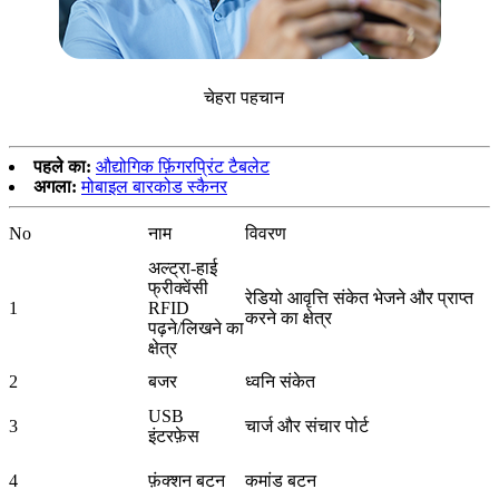
चेहरा पहचान
पहले का:
औद्योगिक फ़िंगरप्रिंट टैबलेट
अगला:
मोबाइल बारकोड स्कैनर
No
नाम
विवरण
अल्ट्रा-हाई
फ्रीक्वेंसी
रेडियो आवृत्ति संकेत भेजने और प्राप्त
1
RFID
करने का क्षेत्र
पढ़ने/लिखने का
क्षेत्र
2
बजर
ध्वनि संकेत
USB
3
चार्ज और संचार पोर्ट
इंटरफ़ेस
4
फ़ंक्शन बटन
कमांड बटन