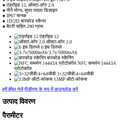
● एंड्रॉइड 12, ऑक्टा-कोर 2.0
● पीने योग्य, सुपर पतला डिज़ाइन
● IP67 मानक
● 1D/2D बारकोड स्कैनर
● बैटरी सहित 290 ग्राम
एंड्रॉइड 12
ऑक्टा-कोर 2.0
6 इंच डिस्प्ले
3.7v/5000mAh
बारकोड स्कैनिंग
NFC समर्थन 14443A
प्रोटोकॉल
3+32जीबी/4+64जीबी
13MP ऑटो-फोकस
हमें ईमेल भेजें
पीडीएफ के रूप में डाउनलोड करें
उत्पाद विवरण
पैरामीटर