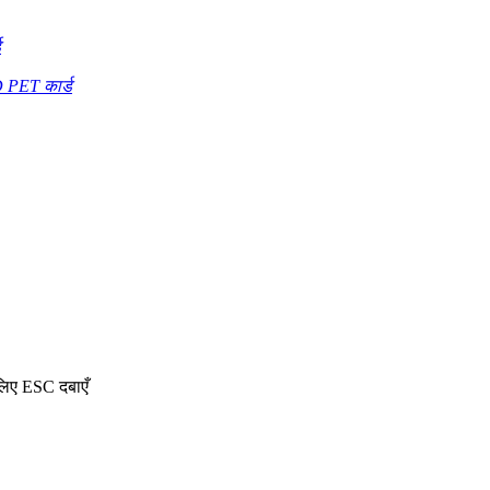
ड
D PET कार्ड
 लिए ESC दबाएँ