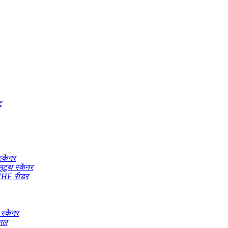
ट
्कैनर
टूथ स्कैनर
 UHF रीडर
 स्कैनर
िनल